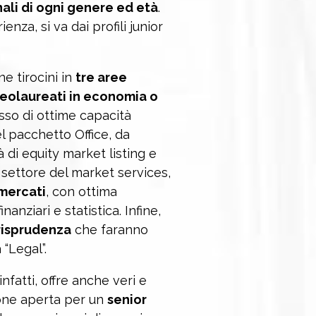
nali di ogni genere ed età
.
enza, si va dai profili junior
ne tirocini in
tre aree
eolaureati in economia o
esso di ottime capacità
l pacchetto Office, da
 di equity market listing e
l settore del market services,
mercati
, con ottima
anziari e statistica. Infine,
urisprudenza
che faranno
 “Legal”.
infatti, offre anche veri e
ione aperta per un
senior