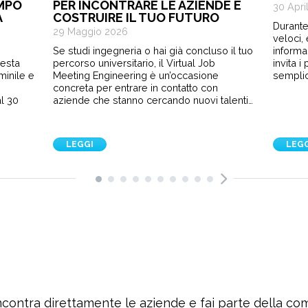
EMPO
PER INCONTRARE LE AZIENDE E
30 Apri
A
COSTRUIRE IL TUO FUTURO
Durante
29 Maggio 2026
veloci,
Se studi ingegneria o hai già concluso il tuo
informa
sesta
percorso universitario, il Virtual Job
invita 
minile e
Meeting Engineering è un’occasione
semplic
e
concreta per entrare in contatto con
l 30
aziende che stanno cercando nuovi talenti…
LEGGI
LEG
ncontra direttamente le aziende e fai parte della c