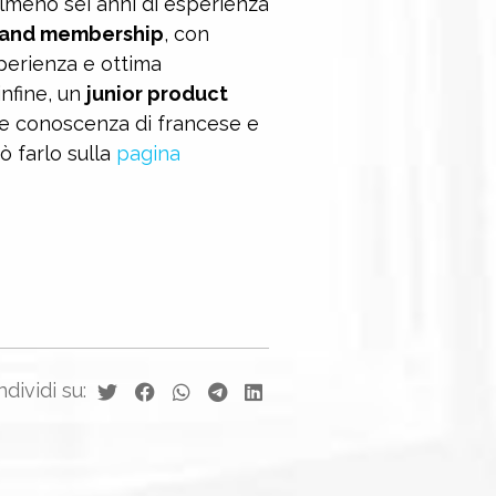
almeno sei anni di esperienza
t and membership
, con
perienza e ottima
infine, un
junior product
 e conoscenza di francese e
ò farlo sulla
pagina
dividi su: