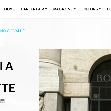
HOME
CAREER FAIR
MAGAZINE
JOB TIPS
C
VIO GIOVANI E
 A
TTE