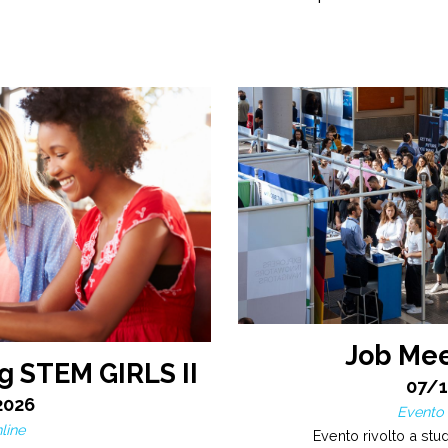
Job Mee
g STEM GIRLS II
07/
2026
Evento 
line
Evento rivolto a stude