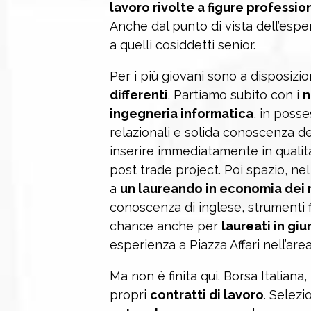
lavoro rivolte a figure professio
Anche dal punto di vista dell’esperi
a quelli cosiddetti senior.
Per i più giovani sono a disposizio
differenti
. Partiamo subito con i
n
ingegneria informatica
, in poss
relazionali e solida conoscenza de
inserire immediatamente in qualità
post trade project. Poi spazio, ne
a
un laureando in economia dei 
conoscenza di inglese, strumenti fin
chance anche per
laureati in gi
esperienza a Piazza Affari nell’area
Ma non è finita qui. Borsa Italiana, 
propri
contratti di lavoro
. Selez