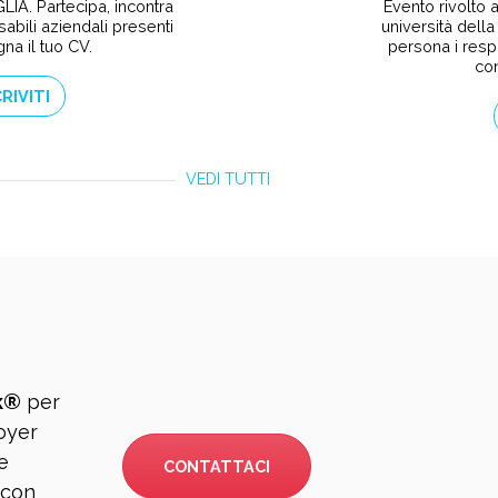
Evento rivolto a
LIA. Partecipa, incontra
università della
abili aziendali presenti
persona i resp
na il tuo CV.
con
CRIVITI
VEDI TUTTI
k®
per
loyer
e
CONTATTACI
 con