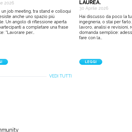
LAUREA.
le 2026
30 Aprile 2026
 un job meeting, tra stand e colloqui
 esiste anche uno spazio più
Hai discusso da poco la tua
le. Un angolo di riflessione aperta
ingegneria, o stai per farl
i partecipanti a completare una frase
lavoro, analisi e revisioni,
e: “Lavorare per…
domanda semplice: ades
fare con la…
GI
LEGGI
VEDI TUTTI
ommunity