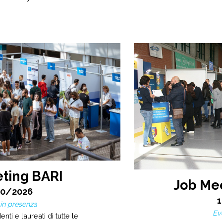
ting BARI
Job Me
10/2026
in presenza
Ev
nti e laureati di tutte le