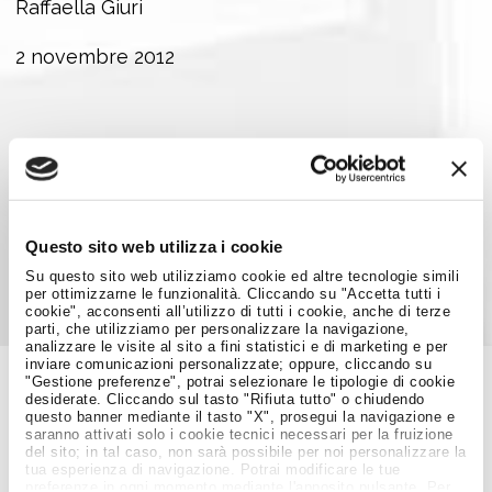
Raffaella Giuri
2 novembre 2012
Foto di
AtelierPro
Condividi su:
Questo sito web utilizza i cookie
Su questo sito web utilizziamo cookie ed altre tecnologie simili
per ottimizzarne le funzionalità. Cliccando su "Accetta tutti i
cookie", acconsenti all’utilizzo di tutti i cookie, anche di terze
parti, che utilizziamo per personalizzare la navigazione,
analizzare le visite al sito a fini statistici e di marketing e per
inviare comunicazioni personalizzate; oppure, cliccando su
"Gestione preferenze", potrai selezionare le tipologie di cookie
desiderate. Cliccando sul tasto "Rifiuta tutto" o chiudendo
Job Meeting
questo banner mediante il tasto "X", prosegui la navigazione e
MAGAZINE
saranno attivati solo i cookie tecnici necessari per la fruizione
del sito; in tal caso, non sarà possibile per noi personalizzare la
tua esperienza di navigazione. Potrai modificare le tue
preferenze in ogni momento mediante l'apposito pulsante. Per