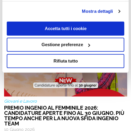
ulteriori informazioni ti invitiamo a prendere visione
Notizie dal Mondo del Lavoro
dell'informativa estesa
Cookie Policy
.
Mostra dettagli
Accetta tutti i cookie
Gestione preferenze
Rifiuta tutto
Giovani e Lavoro
PREMIO INGENIO AL FEMMINILE 2026:
CANDIDATURE APERTE FINO AL 30 GIUGNO. PIÙ
TEMPO ANCHE PER LA NUOVA SFIDA INGENIO
TEAM
10 Giugno 2026