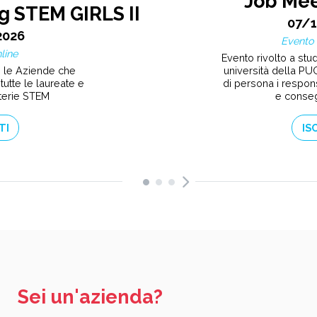
Job Mee
g STEM GIRLS II
07/
2026
Evento 
line
Evento rivolto a stude
n le Aziende che
università della PUG
tutte le laureate e
di persona i respons
terie STEM
e conseg
TI
IS
Sei un'azienda?