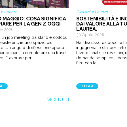
 e Lavoro
Giovani e Lavoro
O MAGGIO: COSA SIGNIFICA
SOSTENIBILITÀ E IN
RARE PER LA GEN Z OGGI
DAI VALORE ALLA TU
LAUREA.
le 2026
30 Aprile 2026
 un job meeting, tra stand e colloqui
 esiste anche uno spazio più
Hai discusso da poco la tua
le. Un angolo di riflessione aperta
ingegneria, o stai per farl
i partecipanti a completare una frase
lavoro, analisi e revisioni,
e: “Lavorare per…
domanda semplice: ades
fare con la…
GI
LEGGI
VEDI TUTTI