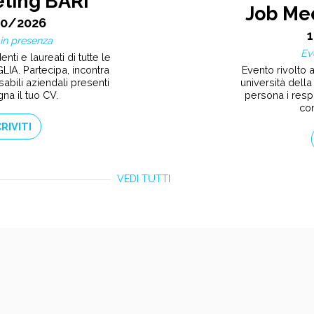
ting BARI
Job Me
10/2026
in presenza
Ev
nti e laureati di tutte le
Evento rivolto a
LIA. Partecipa, incontra
università della
abili aziendali presenti
persona i resp
na il tuo CV.
con
CRIVITI
VEDI TUTTI