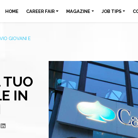
HOME
CAREER FAIR
MAGAZINE
JOB TIPS
C
VIO GIOVANI E
L TUO
E IN
I