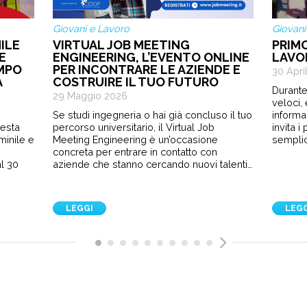
Giovani e Lavoro
Giovani
ILE
VIRTUAL JOB MEETING
PRIM
E
ENGINEERING, L’EVENTO ONLINE
LAVO
EMPO
PER INCONTRARE LE AZIENDE E
30 Apri
A
COSTRUIRE IL TUO FUTURO
Durante
29 Maggio 2026
veloci,
Se studi ingegneria o hai già concluso il tuo
informa
sesta
percorso universitario, il Virtual Job
invita 
minile e
Meeting Engineering è un’occasione
semplic
e
concreta per entrare in contatto con
l 30
aziende che stanno cercando nuovi talenti…
LEGGI
LEG