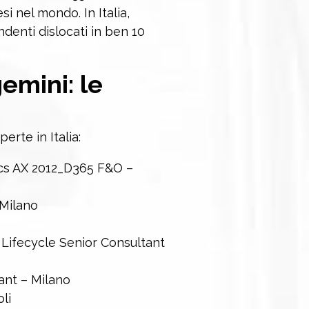
i nel mondo. In Italia,
denti dislocati in ben 10
emini: le
erte in Italia:
cs AX 2012_D365 F&O –
 Milano
 Lifecycle Senior Consultant
ant – Milano
li