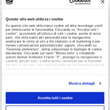
Questo sito web utilizza i cookie
Job Meeting
MAGAZINE
Su questo sito web utilizziamo cookie ed altre tecnologie simili
per ottimizzarne le funzionalità. Cliccando su "Accetta tutti i
cookie", acconsenti all’utilizzo di tutti i cookie, anche di terze
parti, che utilizziamo per personalizzare la navigazione,
Notizie dal Mondo del Lavoro
analizzare le visite al sito a fini statistici e di marketing e per
inviare comunicazioni personalizzate; oppure, cliccando su
"Gestione preferenze", potrai selezionare le tipologie di cookie
desiderate. Cliccando sul tasto "Rifiuta tutto" o chiudendo
questo banner mediante il tasto "X", prosegui la navigazione e
saranno attivati solo i cookie tecnici necessari per la fruizione
del sito; in tal caso, non sarà possibile per noi personalizzare la
tua esperienza di navigazione. Potrai modificare le tue
preferenze in ogni momento mediante l'apposito pulsante. Per
ulteriori informazioni ti invitiamo a prendere visione
dell'informativa estesa
Cookie Policy
.
Mostra dettagli
Accetta tutti i cookie