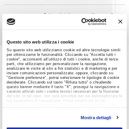
Condividi su:
Questo sito web utilizza i cookie
Su questo sito web utilizziamo cookie ed altre tecnologie simili
per ottimizzarne le funzionalità. Cliccando su "Accetta tutti i
cookie", acconsenti all’utilizzo di tutti i cookie, anche di terze
Job Meeting
parti, che utilizziamo per personalizzare la navigazione,
analizzare le visite al sito a fini statistici e di marketing e per
MAGAZINE
inviare comunicazioni personalizzate; oppure, cliccando su
"Gestione preferenze", potrai selezionare le tipologie di cookie
desiderate. Cliccando sul tasto "Rifiuta tutto" o chiudendo
questo banner mediante il tasto "X", prosegui la navigazione e
Notizie dal Mondo del Lavoro
saranno attivati solo i cookie tecnici necessari per la fruizione
del sito; in tal caso, non sarà possibile per noi personalizzare la
tua esperienza di navigazione. Potrai modificare le tue
preferenze in ogni momento mediante l'apposito pulsante. Per
ulteriori informazioni ti invitiamo a prendere visione
dell'informativa estesa
Cookie Policy
.
Mostra dettagli