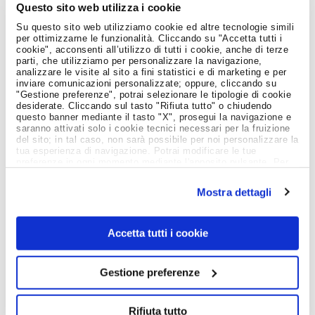
Questo sito web utilizza i cookie
Notizie dal Mondo del Lavoro
Su questo sito web utilizziamo cookie ed altre tecnologie simili
per ottimizzarne le funzionalità. Cliccando su "Accetta tutti i
cookie", acconsenti all’utilizzo di tutti i cookie, anche di terze
parti, che utilizziamo per personalizzare la navigazione,
analizzare le visite al sito a fini statistici e di marketing e per
inviare comunicazioni personalizzate; oppure, cliccando su
"Gestione preferenze", potrai selezionare le tipologie di cookie
desiderate. Cliccando sul tasto "Rifiuta tutto" o chiudendo
questo banner mediante il tasto "X", prosegui la navigazione e
saranno attivati solo i cookie tecnici necessari per la fruizione
del sito; in tal caso, non sarà possibile per noi personalizzare la
tua esperienza di navigazione. Potrai modificare le tue
preferenze in ogni momento mediante l'apposito pulsante. Per
ulteriori informazioni ti invitiamo a prendere visione
dell'informativa estesa
Cookie Policy
.
Mostra dettagli
Accetta tutti i cookie
Giovani e Lavoro
Gestione preferenze
PREMIO INGENIO AL FEMMINILE 2026:
CANDIDATURE APERTE FINO AL 30 GIUGNO. PIÙ
TEMPO ANCHE PER LA NUOVA SFIDA INGENIO
TEAM
Rifiuta tutto