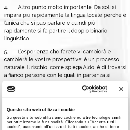
4. Altro punto molto importante. Da soli si
impara più rapidamente la lingua locale perché è
l’unica che si può parlare e quindi più
rapidamente si fa partire il doppio binario
linguistico.
5. L’esperienza che farete vi cambierà e
cambierà le vostre prospettive: è un processo
naturale. Il rischio, come spiega Aldo, è di trovarsi
a fianco persone con le quali in partenza si
aveva molto in comune, ma ora non più.
Raffaella Giuri
1 marzo 2013
Questo sito web utilizza i cookie
Su questo sito web utilizziamo cookie ed altre tecnologie simili
Si ringrazia
Italiansinfuga.com
per il contributo
per ottimizzarne le funzionalità. Cliccando su "Accetta tutti i
cookie", acconsenti all’utilizzo di tutti i cookie, anche di terze
Foto di
BensonKua