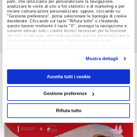
parti, che utilizziamo per personalizzare la navigazione,
analizzare le visite al sito a fini statistici e di marketing e per
inviare comunicazioni personalizzate; oppure, cliccando su
"Gestione preferenze", potrai selezionare le tipologie di cookie
Condividi su:
desiderate. Cliccando sul tasto "Rifiuta tutto" o chiudendo
questo banner mediante il tasto "X", prosegui la navigazione e
saranno attivati solo i cookie tecnici necessari per la fruizione
del sito; in tal caso, non sarà possibile per noi personalizzare la
tua esperienza di navigazione. Potrai modificare le tue
preferenze in ogni momento mediante l'apposito pulsante. Per
ulteriori informazioni ti invitiamo a prendere visione
dell'informativa estesa
Cookie Policy
.
Mostra dettagli
Job Meeting
Accetta tutti i cookie
MAGAZINE
Gestione preferenze
Notizie dal Mondo del Lavoro
Rifiuta tutto