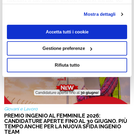
preferenze in ogni momento mediante l'apposito pulsante. Per
ulteriori informazioni ti invitiamo a prendere visione
Notizie dal Mondo del Lavoro
dell'informativa estesa
Cookie Policy
.
Mostra dettagli
Accetta tutti i cookie
Gestione preferenze
Rifiuta tutto
Giovani e Lavoro
PREMIO INGENIO AL FEMMINILE 2026:
CANDIDATURE APERTE FINO AL 30 GIUGNO. PIÙ
TEMPO ANCHE PER LA NUOVA SFIDA INGENIO
TEAM